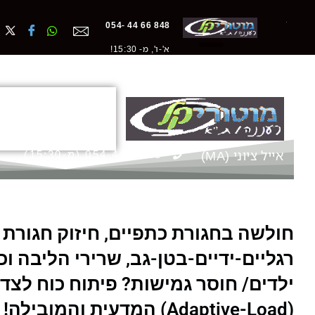
ילוג
848 66 44 -054
תוכן
א'-ו', מ- 15:30!
מוטוריקה, יציבה
והשמנת-יתר ילדי
אייל ציוני (MA)
054-4466848 (מ-15:30)
חולשה בחגורת כתפיים, חיזוק חגורת כ
רגליים-ידיים-בטן-גב, שרירי הליבה וכ
ילדים/ חוסר גמישות? פיתוח כוח לצד
(Adaptive-Load) המדעית והמובילה! חלק ב' של הדף!