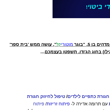
י ביטוי
!
בן 5, "בוגר
מוטורי
ק
ל
", עושה ממש 'בית ספר'
ילו) בחוג הג'ודו. תשפטו בעצמכם
…
חגורת כתפיים לילדים
/
טיפול לחיזוק חגורת
ת
עם תרומה אדירה ל-
פיתוח זריזות
/
פיתוח