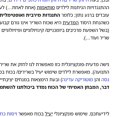
ההתנגדויות הניתנות לילדים
מותאמות
(אחת לאחת…) לעקו
עובדים ברגע נתון; כלומר
התנגדות מירבית ואופטימלית
כשהנחת היסוד
המדעית
היא שכוח השריר אינו גורם קבוע
(בשל השפעת מרכיבים ביומכניים/ קינזיולוגיים ופיזיולוגיים
שריר ועוד…).
גישה מדעית-פונקציונלית כזו מאפשרת לנו לחזק את שריריו
התנועה), מאפשרת לילדים שימוש יעיל בשרירים/ בכוח במגו
גסה
והן
מוטוריקה עדינה
) ובעת הימצאות במנחים יציבתיים
דבר, המבחן האמיתי של הכוח נמדד ביכולתנו להשתמש 
לידיעתכם, שימוש פונקציונלי
יעיל
בכוח מאפשר
ויסות כח