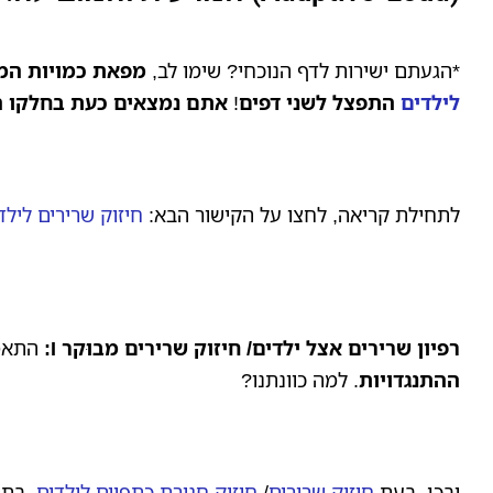
*הגעתם ישירות לדף הנוכחי? שימו לב,
מפאת כמויות המי
לילדים
התפצל לשני דפים
!
אתם נמצאים כעת בחלקו ה
לתחילת קריאה, לחצו על הקישור הבא:
חיזוק שרירים לילד
רפיון שרירים אצל ילדים/
חיזוק שרירים מבוּקר I
:
התאמה
ההתנגדויות
. למה כוונתנו?
ובכן, בעת
חיזוק שרירים
/
חיזוק חגורת כתפיים לילדים
, בת