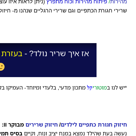
מהירות
/
פיתוח מהירות וכוח מתפרץ
(ניתן לראות איזו עו
שרירי חגורת הכתפיים וגם שרירי הרגליים שנהנו מ- חיזוק 
אז איך שריר נולד? -
בעזרת מ
*יש לנו
ב
מוטורי
מתכון מדעי, בלעדי ומיוחד- העמיקו בק
קל
חיזוק חגורת כתפיים לילדים
/
חיזוק שרירים
מבוּקר II
:
ח
נעשה בעת שהילד נמצא במנח יציב ונוח, וקיים
בסיס תמי