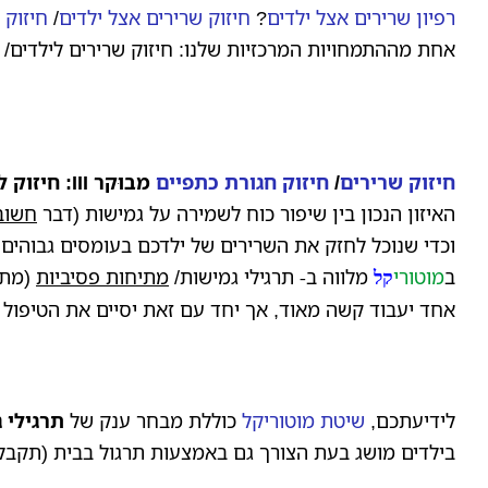
רפיון שרירים אצל ילדים
?
חיזוק שרירים אצל ילדים
/
חיזוק 
אחת מההתמחויות המרכזיות שלנו: חיזוק שרירים לילדים/ 
חיזוק שרירים
/
חיזוק חגורת כתפיים
מבוּקר III
:
חיזוק ל
האיזון הנכון בין שיפור כוח לשמירה על גמישות (דבר
חשוב
וכדי שנוכל לחזק את השרירים של ילדכם בעומסים גבוהים
ב
מוטורי
מלווה ב- תרגילי גמישות/
מתיחות פסיביות
(מתי
קל
אחד יעבוד קשה מאוד, אך יחד עם זאת יסיים את הטיפול ל
לידיעתכם,
שיטת מוטוריקל
כוללת מבחר ענק של
תרגילי 
בילדים מושג בעת הצורך גם באמצעות תרגול בבית (תקבל