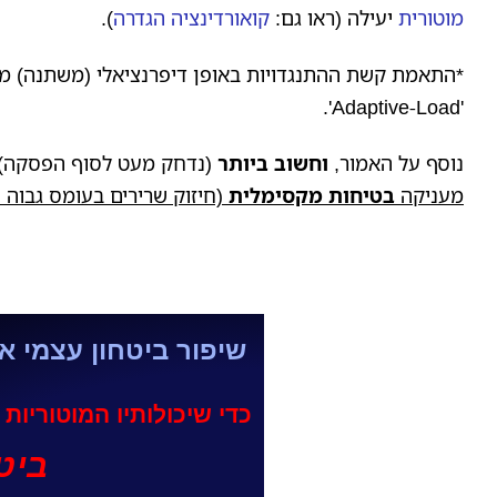
מוטורית
יעילה (ראו גם:
קואורדינציה הגדרה
).
*התאמת קשת ההתנגדויות באופן דיפרנציאלי (משתנה) מו
'Adaptive-Load'.
נוסף על האמור,
וחשוב ביותר
(נדחק מעט לסוף הפסקה)
מעניקה
בטיחות מקסימלית
(חיזוק שרירים בעומס גבוה
ו
שיפור ביטחון עצמי א
כדי שיכולותיו המוטוריות
ביטו