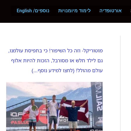
ח
י
אורטופדיה
לימוד מיומנויות
נוספים/ English
פ
ו
ש
מוטוריקל- וזה כל השיפור! כי בתפיסת עולמנו,
גם לילד חלש או מסורבל, הזכות להיות אלוף
עולם מהולל! (לחצו למידע נוסף...)