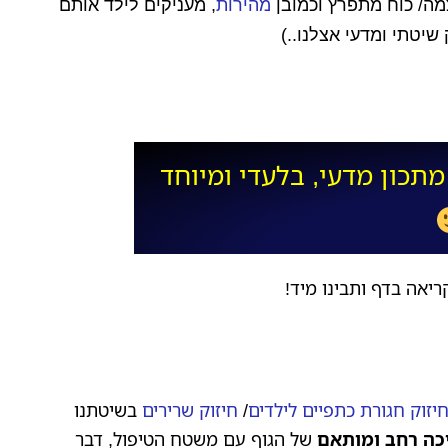
צמה/
כוח מתפרץ
וכמובן
מהירות
, מעניקים לילד אותם
שיטתי ומדעי אצלנו..)
תכון מדעי, בלעדי ומיוחד
ריאה בדף ותבינו מיד!
יזוק חגורת כתפיים לילדים
/
חיזוק שרירים
בשיטתנו
כה
רחב
ומותאם
של הגוף עם משטח הטיפול, דבר