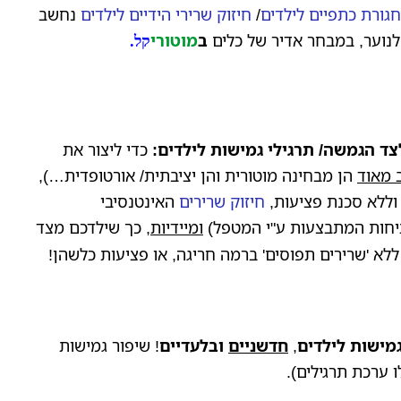
חגורת כתפיים לילדים
/
חיזוק שרירי הידיים לילדים
נחשב
לנוער, במבחר אדיר של כלים
ב
מוטורי
קל.
צד הגמשה/ תרגילי גמישות לילדים:
כדי ליצור את
 מאוד
הן מבחינה מוטורית והן יציבתית/ אורטופדית…),
 וללא סכנת פציעות,
חיזוק שרירים
האינטנסיבי
חות המתבצעות ע"י המטפל)
ומיידיות
, כך שילדכם מצד
לא 'שרירים תפוסים' ברמה חריגה, או פציעות כלשהן!
גמישות לילדים
,
חדשניים
ובלעדיים
! שיפור גמישות
ו ערכת תרגילים).