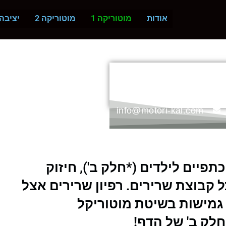
אודות
מוטוריקה 1
מוטוריקה 2
יציבה
, אורטופדיה
ם, נוער ומבוגרים
info@motori-kal.com
תפיים לילדים (*חלק ב'), חיזוק
ל קבוצת שרירים. רפיון שרירים אצל
 גמישות בשיטת מוטוריקל