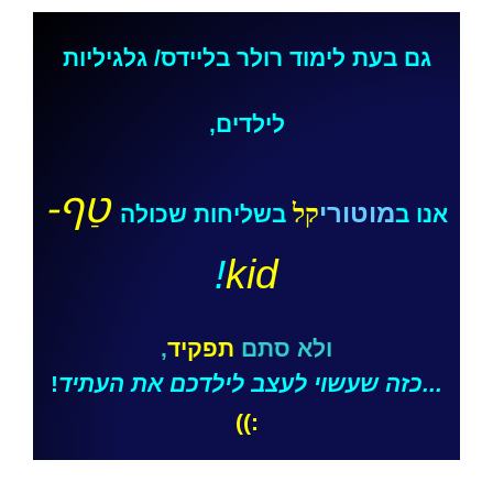
גם בעת לימוד רולר בליידס/ גלגיליות
לילדים,
טַף-
מוטורי
קל
אנו ב
בשליחות שכולה
!
kid
ולא סתם
תפקיד
,
...כזה
שעשוי לעצב לילדכם את העתיד
!
:))