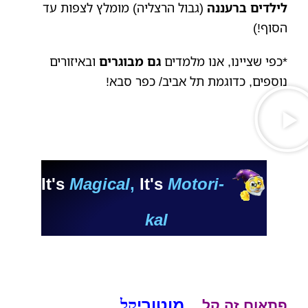
לילדים ברעננה
(גבול הרצליה)
מומלץ לצפות עד
הסוף!)
*כפי שציינו, אנו מלמדים
גם מבוגרים
ובאיזורים
נוספים, כדוגמת תל אביב/ כפר סבא!
It's 
Magical
, 
It's
Motori-
kal
מוטורי
קל
פתאום זה קל…