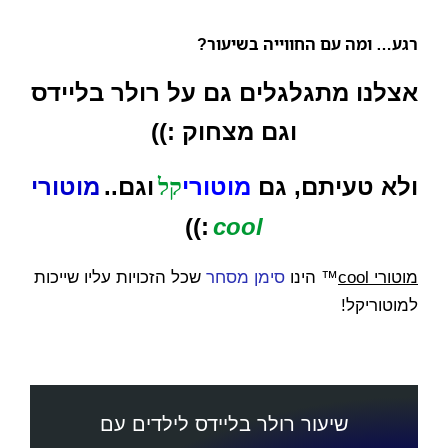
רגע… ומה עם החווייה בשיעור?
אצלנו מתגלגלים גם על רולר בליידס
וגם מצחוק :))
ולא טעיתם,
גם
מוטורי
וגם..
מוטורי
קל
:))
cool
מוטורי
cool
™
הינו
סימן מסחר
שכל הזכויות עליו שייכות
למוטוריקל!
שיעור רולר בליידס לילדים עם