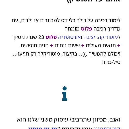
לימוד רכיבה על רולר בליידס למבוגרים או ילדים, עם
מדריך רכיבה
פלוס
מומחה
ל
מוטוריקה
,
יציבה
ו
אורטופדיה
פלוס
23 שנות ניסיון
+
תנאים מעולים
+
שעות נוחות
+
חניה חופשית
ויכולנו להמשיך :))…בקיצור, מוטוריקל? רק תגיעו…
טיל-מדו!
ואגב, מכיוון שתחביב/ עיסוק משני שלנו הוא
קופירייטינג
(
אנו נקראים "
מי-טו מיתוג
,