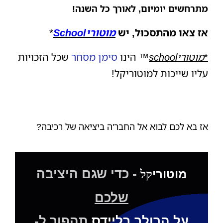
מתרחשים יומיום, לאורך כל השנה!
אז צאו
מהתסכוּל, יש
מוט
ורי
School
*
*
מוטוריschool
™ הינו
סימן מסחר
שכל הזכויות
עליו שייכות למוטוריקל!
אז בא לכם לבוא אל החבר'ה ביציאה של רכיבה?
- כדי שגם היציבה
מוטורי
קל
שלכם
על הרולר בליידס
תהפוך ל-