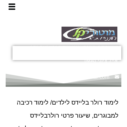
ח
ילוג
י
פ
תוכן
ו
ש
מוטוריקה, יציבה, אורטופדיה והשמנת-יתר
ילדים, נוער ומבוגרים
אייל ציוני (MA)
054-4466848 (מ-15:30)
info@motori-kal.com
לימוד רולר בליידס לילדים/ לימוד רכיבה
למבוגרים, שיעור פרטי רולרבליידס