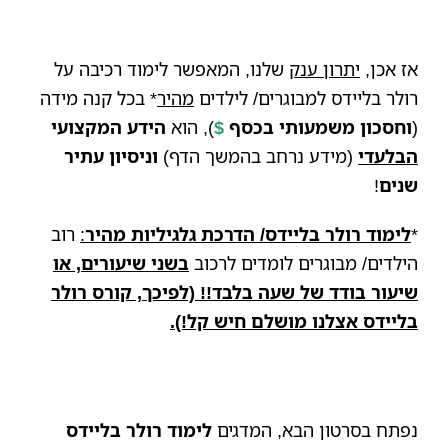
אז אכן,
יתרון ענק
שלנו, המאפשר לימוד רכיבה על
רולר בליידס למבוגרים/ לילדים
מהיר
* בכל קנה מידה
(
וחסכון משמעותי בכסף
$
), הוא
הידע המקצועי
הבלעדי
(מידע נרחב בהמשך הדף)
וניסיון עתיר
שנים
!
*
לימוד רולר בליידס/ הדרכת גלגיליות מהיר
:
רוב
הילדים/
מבוגרים
לומדים לרכוב
בשני שיעורים, או
שיעור בודד של שעה בלבד!! (לפיכך, קורס רולר
בליידס אצלנו מושלם חיש קל!).
נפתח בסרטון הבא,
המדגים
לימוד רולר בליידס