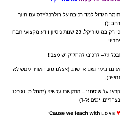
תומר הגדול למד רכיבה על רולרבליידס עם חיוך
רחב :))
כי רק במוטוריקל
,
23
שנות
ניסיון וידע
מקצועי
חברו
יחדיו
!
ובכל גיל
– לרכוב/ להחליק יש מצב!!
אז גם בימי גשם או שרב (אצלנו מזג האוויר ממש לא
נחשב),
קראו על שיטתנו – התקשרו עכשיו! (*החל מ- 12:00
בצהריים, ימים א'-ו')
♥
Cause we teach with
L-O-V-E'