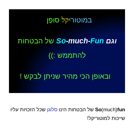
ב
מוטורי
סופַן
קל
So
-much-
Fun
וגם
של הבטחות
להתממש :))
ובאופן הכי מהיר שניתן לבקש !
fun
(much)
So
של הבטחות הינו
סלוגן
שכל הזכויות עליו
שייכות למוטוריקל!