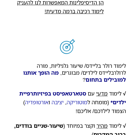
הן הדיסיפלינות המאפשרות לנו להעניק
לימוד רכיבה ברמה מדעית!
לימוד רולר בליידס/ שיעור גלגיליות, מורה
לרולרבליידס לילדים/ מבוגרים,
מה הופך אותנו
למובילים בתחום
?
√
לימוד
מדעי
עם
סטארטאפיסט בפיזיותרפיית
ילדים*
(מומחה ל
מוטוריקה
,
יציבה
ו
אורטופדיה
)
הצמוד לילדכם/ אליכם!
√
לימוד
מהיר
וקצר במיוחד (
שיעור-שניים בודדים,
ברוב המקרים
).