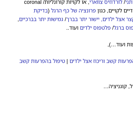
תני
/
לורדוזיס צווארי
, או לקויות קורונליות/ coronal
פרונציה של כף הרגל
(
בדיקת
צר אצל ילדים,
יישור יתר בברך
/
גמישות יתר בברכיים
,
וס ברגל
/
פלטפוס ילדים
ועוד..
עות ועוד…),
פרעות קשב וריכוז אצל ילדים
|
טיפול בהפרעות קשב
ל, קוגניציה…