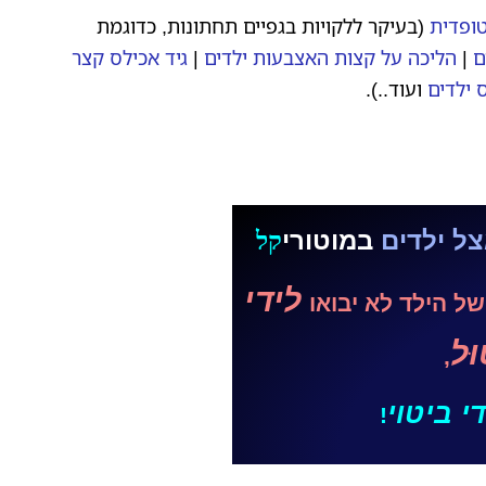
ופדית
(בעיקר ללקויות בגפיים תחתונות, כדוגמת
ם
|
הליכה על קצות האצבעות ילדים
|
גיד אכילס קצר
 ילדים
ועוד..).
צל ילדים
במוטורי
קל
לידי
 של הילד לא יבואו
ּל
,
י ביטוי
!