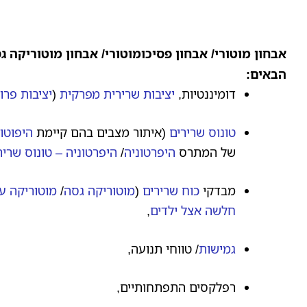
אבחון מוטורי/ אבחון פסיכומוטורי/ אבחון מוטוריקה ג
הבאים:
דומיננטיות,
יציבות שרירית מפרקית
(
יציבות פרו
טונוס שרירים
(איתור מצבים בהם קיימת
היפוטונ
של המתרס
היפרטוניה
/
היפרטוניה – טונוס שריר
מבדקי
כוח שרירים
(
מוטוריקה גסה
/
מוטוריקה ע
חלשה אצל ילדים
,
גמישות
/ טווחי תנועה,
רפלקסים התפתחותיים,