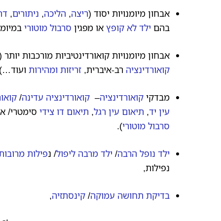
אבחון מיומנויות יסוד (
ריצה
,
הליכה
,
ניתורים
,
דה
בהם
ילד לא קופץ
או מפגין
סרבול מוטורי
במיומנו
אבחון מיומנויות קואורדינטיביות מורכבות יותר (
קואורדינציה
רב-איברית,
זריזות ומהירות
ועוד…)
מבדקי
קואורדינציה
–
קואורדינציה עדינה
/
קואור
עין יד
,
תיאום עין רגל
,
תיאום דו צידי
סימטרי/ אסי
סרבול מוטורי
).
ילד נופל הרבה
/
ילד מרבה ליפול
/ נ
פילות מרובות
נפילות,
בדיקת תחושה עמוקה
/
קינסתזיה
,