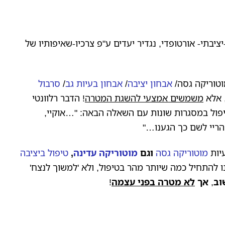
יבתי- אורטופדי, נגדיר יעדים ע"פ צרכיו-שאיפותיו של
מוטוריקה גסה/
אבחון יציבה
/
אבחון בעיות גב
/
סרבול
 אלא
משמשים אמצעי להשגת המטרה
! הדבר רלוונטי
יפול במסגרות שונות עם השאלה הבאה: "…אוקיי,
הריי לשם כך הגענו…"
יות
מוטוריקה גסה
וגם
מוטוריקה עדינה
,
טיפול ביציבה
ו להתחיל כמה שיותר מהר בטיפול, ולא 'למשוך לנצח'
וב
,
אך
לא מטרה בפני עצמה
!