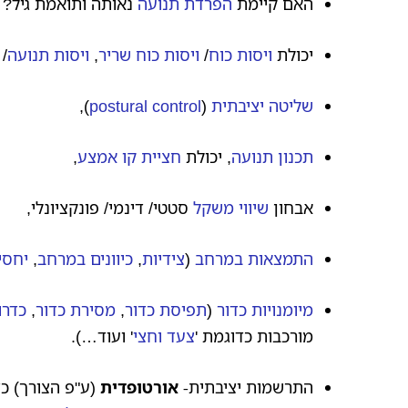
האם קיימת
הפרדת תנועה
נאותה ותואמת גיל?
יכולת
ויסות כוח
/
ויסות כוח שריר
,
ויסות תנועה
/
שליטה יציבתית
(
postural control
),
תכנון תנועה
, יכולת
חציית קו אמצע
,
אבחון
שיווי משקל
סטטי/ דינמי/ פונקציונלי,
התמצאות במרחב
(
צידיות
,
כיוונים במרחב
,
יחסי
מיומנויות כדור
(
תפיסת כדור
,
מסירת כדור
,
כדרו
מורכבות כדוגמת '
צעד וחצי
' ועוד…).
התרשמות יציבתית-
אורטופדית
(ע"פ הצורך) כ