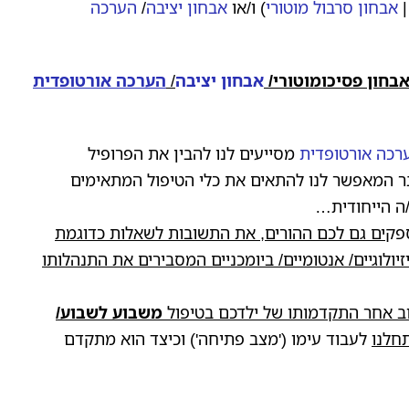
אבחון סרבול מוטורי
) ו/או
אבחון יציבה
/
הערכה
אבחון פסיכומוטורי/
אבחון יציבה
/
הערכה אורטופדית
רכה אורטופדית
מסייעים לנו להבין את הפרופיל
דבר המאפשר לנו להתאים את כלי הטיפול המתאימים
/ה הייחודית…
פק
ים גם לכם ההורים, את התשובות לשאלות כדוגמת
יולוגיים/ אנטומיים/ ביומכניים המסבירים את התנהלותו
וב אחר התקדמותו של ילדכם בטיפול
משבוע לשבוע/
חלנו
לעבוד עימו ('מצב פתיחה') וכיצד הוא מתקדם