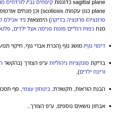
sagittal plane כדוגמת
קיפוזיס גבי
/
לורדוזיס מו
plane כגון עקמת/ scoliosis) וכן מנחים אורטופדיים לקויים, כגון
פרונציה
/
פרונציה בדיקה
) הימצאות
גיד אכילס ק
מנח
כפות רגליים פונות פנימה אצל ילדים
,
פלטפ
דימוי גוף
/ מושג גוף (הכרת אברי גוף, חיקוי תנו
בדיקת
פונקציות ניהוליות
ע"פ הצורך (בהקשר
ה
וריכוז ילדים
),
הבנת הוראות, תקשורת,
ביטחון עצמי
, סף תסכו
אבחון נושאים נוספים, ע"פ הצורך..