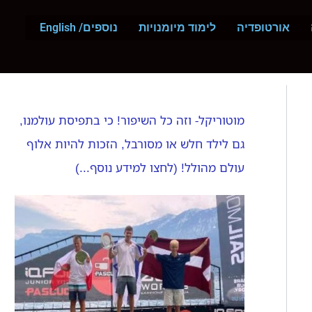
ח
י
אורטופדיה
לימוד מיומנויות
נוספים/ English
פ
ו
ש
מוטוריקל- וזה כל השיפור! כי בתפיסת עולמנו,
גם לילד חלש או מסורבל, הזכות להיות אלוף
עולם מהולל! (לחצו למידע נוסף...)