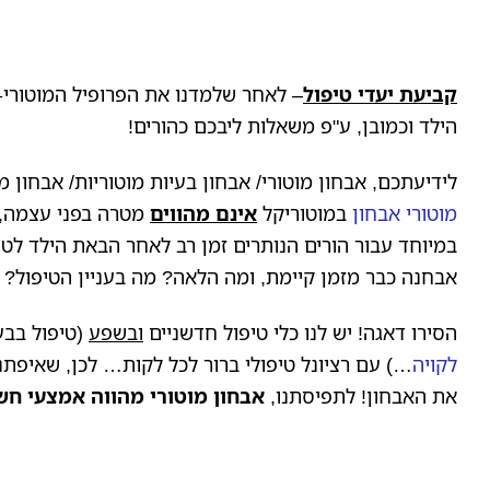
קביעת יעדי טיפול
– לאחר שלמדנו את הפרופיל המוטורי-יצ
הילד וכמובן, ע"פ משאלות ליבכם כהורים!
לידיעתכם, אבחון מוטורי/ אבחון בעיות מוטוריות/ אבחון 
מוטורי אבחון
במוטוריקל
אינם מהווים
מטרה בפני עצמה,
במיוחד עבור הורים הנותרים זמן רב לאחר הבאת הילד לט
אבחנה כבר מזמן קיימת, ומה הלאה? מה בעניין הטיפול? 
הסירו דאגה! יש לנו כלי טיפול חדשניים
ובשפע
(טיפול בבע
לקויה
…) עם רציונל טיפולי ברור לכל לקות… לכן, שאיפתנ
את האבחון! לתפיסתנו,
אבחון מוטורי מהווה אמצעי חש