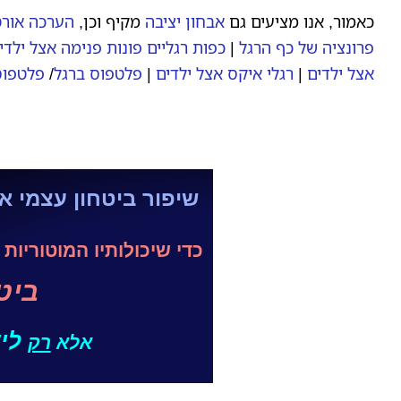
כאמור, אנו מציעים גם
אבחון יציבה
מקיף וכן,
הערכה אורט
פרונציה של כף הרגל
|
כפות רגליים פונות פנימה אצל ילדי
אצל ילדים
|
רגלי איקס אצל ילדים
|
פלטפוס ברגל
/
פלטפוס
שיפור ביטחון עצמי א
כדי שיכולותיו המוטוריות
ביטו
ליד
אלא
רק