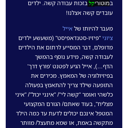
ב
בזכות עבודה קשה. ילדים
מוטורי
קל
עובדים קשה אצלנו!
מעבר להיותו של
אייל
ציוני
"פיזיו-סטנדאפיסט" (משעשע ילדים
מדופלם, דבר המסייע לרתום את הילדים
לעבודה קשה, מידע נוסף בהמשך
הדף…), אייל הגיע לפטנט 'פורץ דרך'
בפיזיולוגיה של המאמץ. מכירים את
התופעה שילד צריך להתאמץ בפעולה
כלשהי ואומר "קשה לי"/ "אינני יכול"/ "איני
מצליח", בעוד שאתם/ הגורם המקצועי
המטפל אינכם יכולים לדעת עד כמה הילד
מתקשה באמת, או שמא מתעצל/ מוותר