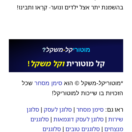
בהשמנת יתר אצל ילדים ונוער- קִרְאו ותבינו!
מוטורי
קל
-
משקל
?
קל מוטורית
וקל משקל
!
*מוטורי
קל
-משקל © ה
ו
א
סימן מסחר
שכל
הזכויות בו שייכות למוטוריקל!
ראו גם:
סימן מסחר
|
סלוגן לעסק
|
סלוגן
שירות
|
סלוגן לעסק דוגמאות
|
סלוגנים
מנצחים
|
סלוגנים טובים
|
סלוגנים