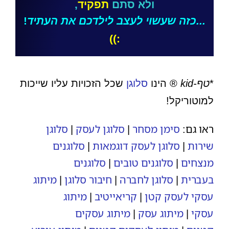
ולא סתם
תפקיד
,
...כזה
שעשוי לעצב לילדכם את העתיד
!
:))
*
טף-kid
® הינו
סלוגן
שכל הזכויות עליו שייכות
למוטוריקל!
ראו גם:
סימן מסחר
|
סלוגן לעסק
|
סלוגן
שירות
|
סלוגן לעסק דוגמאות
|
סלוגנים
מנצחים
|
סלוגנים טובים
|
סלוגנים
בעברית
|
סלוגן לחברה
|
חיבור סלוגן
|
מיתוג
עסקי לעסק קטן
|
קריאייטיב
|
מיתוג
עסקי
|
מיתוג עסק
|
מיתוג עסקים