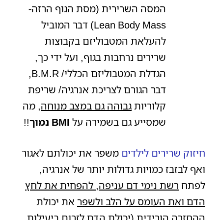
המסה השרירית (מסת הגוף הרזה-
Lean Body Mass) דבר המוביל
להעלאת המטבוליזם בקבוצות
שרירים נרחבות בגוף, ועל ידי כך,
הגדלת המטבוליזם הכללי/ B.M.R,
דבר הגורם לצריכת אנרגיה/ שריפת
קלוריות
גבוהה גם במצב מנוחה
, מה
שמסייע גם בשמירה על
BMI נמוך
!!
חיזוק שרירים לילדים
משפר את יכולתם לאגור
ואף לבזבז כמויות גדולות יותר של אנרגיה,
לפתח
רשת נימי דם עניפה
,
להפחית את לחץ
הדם ואת העומס על הלב ולשפר
את יכולת
ההחזרה הורידית (יכולת הדם לזרום ביעילות