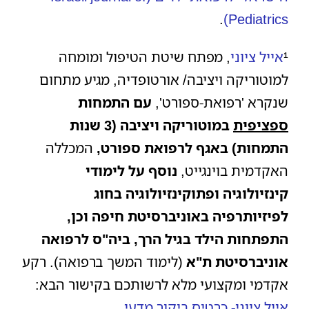
.
Pediatrics)
¹
אייל ציוני
, מפתח שיטת הטיפול ומומחה
למוטוריקה ויציבה/ אורטופדיה, מגיע מתחום
שנקרא 'רפואת-ספורט',
עם התמחות
ספציפית
במוטוריקה ויציבה (3 שנות
התמחות) באגף לרפואת ספורט,
המכללה
האקדמית בוינגייט,
נוסף על
לימודי
קינזיולוגיה ופתוקינזיולוגיה בחוג
לפיזיותרפיה באוניברסיטת חיפה וכן,
התפתחות הילד בגיל הרך, ביה"ס לרפואה
אוניברסיטת ת"א
(לימוד המשך ברפואה). רקע
אקדמי ומקצועי מלא לרשותכם בקישור הבא:
אייל ציוני- כרטיס ביקור מדעי
.