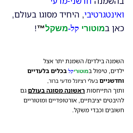
בהשמנה
חדשני-מדעי
ואינטגרטיבי
, היחיד מסוגו בעולם,
כאן ב
!
מוטורי
קל-
משקל
™
השמנה בילדים/
השמנת יתר אצל
ילדים, טיפול
ב
בכלים
בלעדיים
מוטורי
קל
וחדשניים
בעלי רציונל מדעי ברור,
ותוך
התייחסות
ראשונה מסוגה בעולם
גם
להיבטים יציבתיים, אורטופדיים ומוטוריים
חשובים וכבדי משקל.