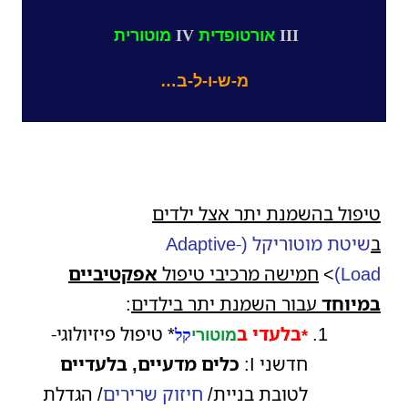
III
אורטופדית
IV
מוטורית
מ-ש-ו-ל-ב…
טיפול בהשמנת יתר אצל ילדים
ב
שיטת
מוטוריקל
(Adaptive-
Load)
>
חמישה
מרכיבי טיפול
אפקטיביים
במיוחד
עבור השמנת יתר בילדים
:
בלעדי ב
*
טיפול פיזיולוגי-
*
מוטורי
קל
חדשני I:
כלים מדעיים, בלעדיים
לטובת בניית/
חיזוק שרירים
/ הגדלת