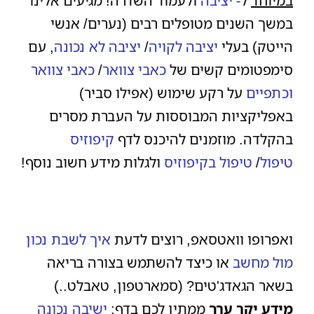
במיוחד
ל-
יציבה
ולעמוד השדרה! מגיעים אלינו
במשך השנים מטופלים רבים (נערים/ אנשי
הייטק) בעלי
יציבה לקויה
/
יציבה לא נכונה
, עם
סימפטומים קשים של
כאבי צוואר
/
כאבי צוואר
וכתפיים
על רקע שימוש (אפילו סביר)
באפליקציות המבוססות על העברת מסרים
בהקלדה. מוזמנים להיכנס לדף
קיפוזיס
טיפול
/
טיפול בקיפוזיס
ולגלות מידע חשוב נוסף!
ואפרופו וואטסאפ, רוצים לדעת
איך לשבת נכון
מול מחשב
או כיצד להשתמש בצורה בריאה
בשאר הגאדג'טים? (סמארטפון, טאבלט..)
מידע יקר ערך
ממתין לכם בדף:
ישיבה נכונה